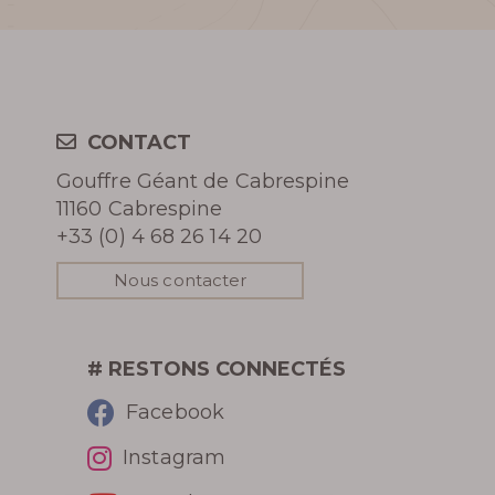
VINOSPÉLÉOLOGIE
En apprendre
CONTACT
Gouffre Géant de Cabrespine
plus
11160 Cabrespine
+33 (0) 4 68 26 14 20
Nous contacter
HISTOIRE DU GOUFFRE
# RESTONS CONNECTÉS
GÉANT DE CABRESPINE
Facebook
PHOTOS DU GOUFFRE
Instagram
REVUE DE PRESSE