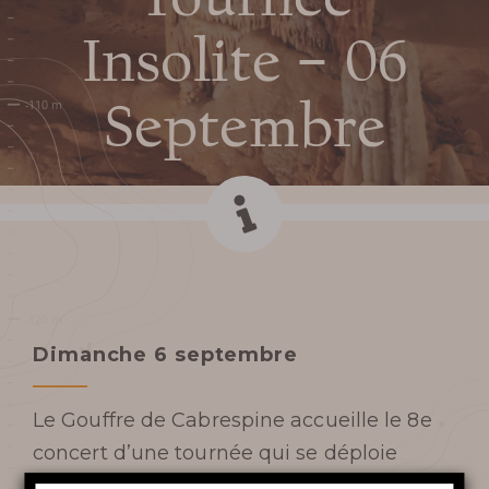
Insolite – 06
CABRESPINE
TARIFS ET BILLETTERIE EN
Septembre
LIGNE
PLAN ET ACCÈS AU
GOUFFRE
SERVICES ET BOUTIQUE
Dimanche 6 septembre
FOIRE AUX QUESTIONS
Le Gouffre de Cabrespine accueille le 8e
AUTOUR DU GOUFFRE
concert d’une tournée qui se déploie
d’avril à septembre dans différents sites