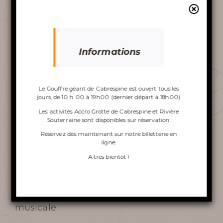
touristiques.
Découvrir le
Une expérience unique mêlant visite et
gouffre
Informations
musique live.
Au fil d’une visite guidée, neuf musiciens
Le Gouffre géant de Cabrespine est ouvert tous les
du Blue Rose Project accompagnent votre
jours, de 10 h 00 à 19h00 (dernier départ à 18h00)
VISITE DU GOUFFRE
parcours. Le lieu se transforme, les sons
Les activités Accro Grotte de Cabrespine et Rivière
Souterraine sont disponibles sur réservation.
résonnent dans la roche, et chaque étape
ACCRO GROTTE DE
Réservez dès maintenant sur notre
billetterie en
devient un moment d’écoute et de
ligne
.
découverte.
CABRESPINE
A très bientôt !
Une immersion sensible et inattendue,
LA RIVIÈRE SOUTERRAINE
entre patrimoine naturel et création
LA TOURNÉE INSOLITE
musicale.