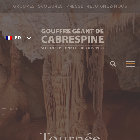
Passer
GROUPES
SCOLAIRES
PRESSE
REJOIGNEZ-NOUS
au
Rechercher:
contenu
FRANÇAIS
Préparer ma
visite
Tournée
HORAIRES DU GOUFFRE DE