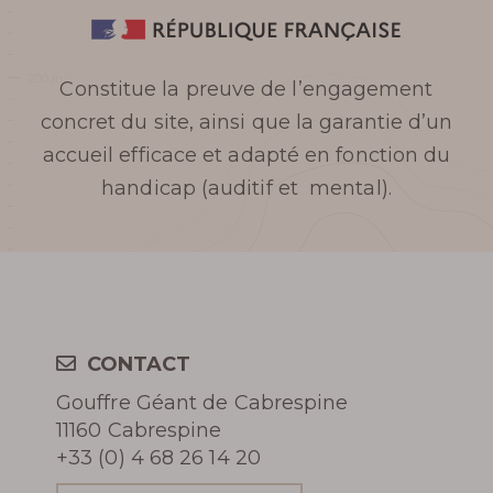
PHOTOS DU GOUFFRE
Constitue la preuve de l’engagement
REVUE DE PRESSE
concret du site, ainsi que la garantie d’un
RÉCOMPENSES /
accueil efficace et adapté en fonction du
handicap (auditif et mental).
DISTINCTIONS
RÉSERVER
CONTACT
Gouffre Géant de Cabrespine
11160 Cabrespine
+33 (0) 4 68 26 14 20