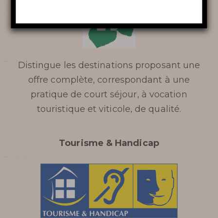
LA RIVIÈRE SOUTERRAINE
LA TOURNÉE INSOLITE
VINOSPÉLÉOLOGIE
Distingue les destinations proposant une
offre complète, correspondant à une
pratique de court séjour, à vocation
En apprendre
touristique et viticole, de qualité.
plus
Tourisme & Handicap
HISTOIRE DU GOUFFRE
GÉANT DE CABRESPINE