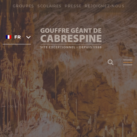
Passer
GROUPES
SCOLAIRES
PRESSE
REJOIGNEZ-NOUS
au
Rechercher:
contenu
FRANÇAIS