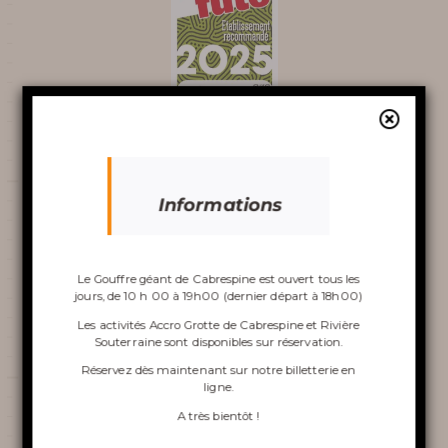
AUTOUR DU GOUFFRE
Découvrir le
Trip Advisor
gouffre
Informations
Le Gouffre géant de Cabrespine est ouvert tous les
jours, de 10 h 00 à 19h00 (dernier départ à 18h00)
VISITE DU GOUFFRE
Les activités Accro Grotte de Cabrespine et Rivière
Souterraine sont disponibles sur réservation.
ACCRO GROTTE DE
Réservez dès maintenant sur notre
billetterie en
ligne
.
Vignobles et découvertes
CABRESPINE
A très bientôt !