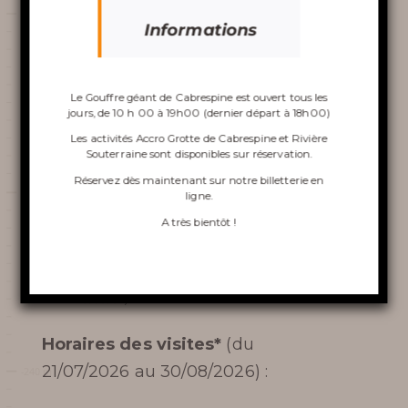
*
(senior +65 ans, étudiant de 18 à 25 ans, demandeur
gouffre
Informations
d’emploi, personnes en situation de handicap,
coupon de réduction
)
Préférentiel jeune (13-17 ans) :
Le Gouffre géant de Cabrespine est ouvert tous les
jours, de 10 h 00 à 19h00 (dernier départ à 18h00)
12.60€*
VISITE DU GOUFFRE
Les activités Accro Grotte de Cabrespine et Rivière
*
Souterraine sont disponibles sur réservation.
(personnes en situation de handicap ou
coupon de
ACCRO GROTTE DE
Réservez dès maintenant sur notre
billetterie en
réduction
)
ligne
.
Préférentiel enfant (5-12 ans) :
CABRESPINE
A très bientôt !
8.80€*
LA RIVIÈRE SOUTERRAINE
*
(personnes en situation de handicap ou
coupon de
réduction
)
LA TOURNÉE INSOLITE
Horaires des visites*
(du
VINOSPÉLÉOLOGIE
21/07/2026 au 30/08/2026) :