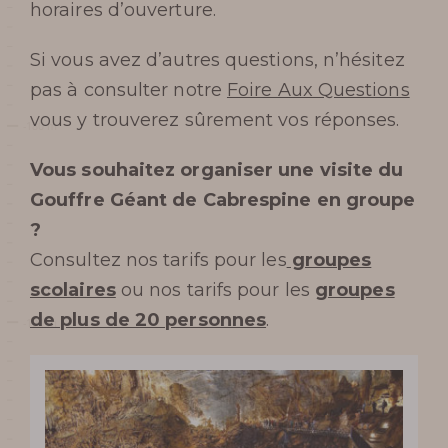
horaires d’ouverture.
Si vous avez d’autres questions, n’hésitez
pas à consulter notre
Foire Aux Questions
vous y trouverez sûrement vos réponses.
Vous souhaitez organiser une visite du
Préparer ma
Gouffre Géant de Cabrespine en groupe
?
visite
Consultez nos tarifs pour les
groupes
scolaires
ou nos tarifs pour les
groupes
de plus de 20 personnes
.
HORAIRES DU GOUFFRE DE
CABRESPINE