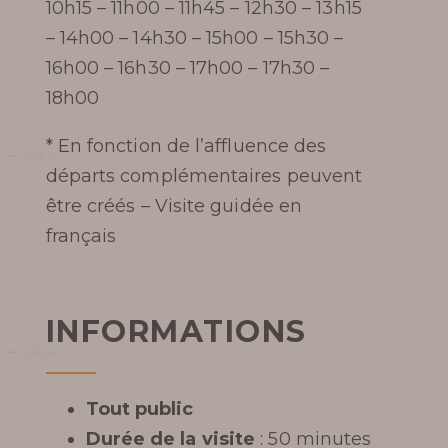
10h15 – 11h00 – 11h45 – 12h30 – 13h15
– 14h00 – 14h30 – 15h00 – 15h30 –
En apprendre
16h00 – 16h30 – 17h00 – 17h30 –
plus
18h00
* En fonction de l’affluence des
départs complémentaires peuvent
être créés – Visite guidée en
HISTOIRE DU GOUFFRE
français
GÉANT DE CABRESPINE
PHOTOS DU GOUFFRE
INFORMATIONS
REVUE DE PRESSE
Tout public
RÉCOMPENSES /
Durée de la visite
: 50 minutes