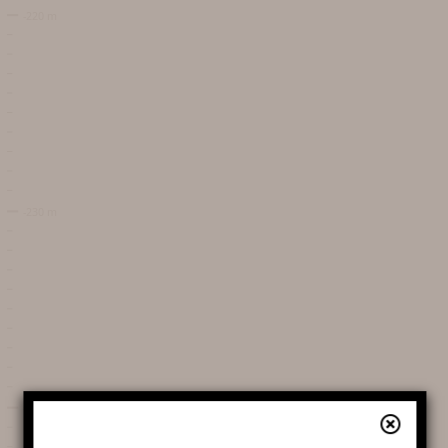
TARIFS ET BILLETTERIE EN
LIGNE
PLAN ET ACCÈS AU
GOUFFRE
SERVICES ET BOUTIQUE
FOIRE AUX QUESTIONS
AUTOUR DU GOUFFRE
Découvrir le