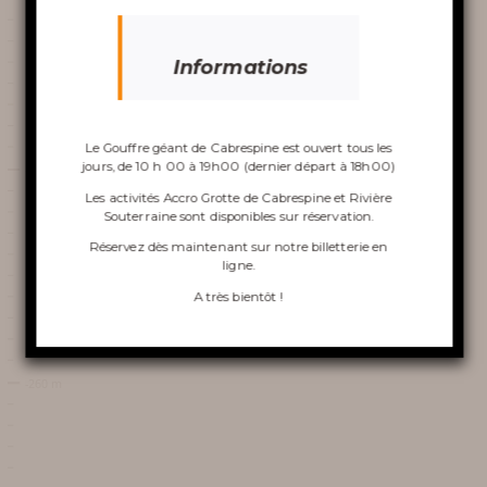
gouffre
Informations
Le Gouffre géant de Cabrespine est ouvert tous les
VISITE DU GOUFFRE
jours, de 10 h 00 à 19h00 (dernier départ à 18h00)
Les activités Accro Grotte de Cabrespine et Rivière
ACCRO GROTTE DE
Souterraine sont disponibles sur réservation.
Réservez dès maintenant sur notre
billetterie en
CABRESPINE
ligne
.
A très bientôt !
LA RIVIÈRE SOUTERRAINE
LA TOURNÉE INSOLITE
VINOSPÉLÉOLOGIE