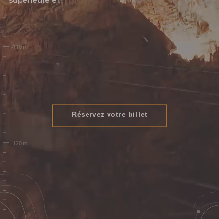
s
u
p
é
r
i
e
u
r
e
e
t
o
s
e
z
(
p
e
u
t
-
ê
t
r
e
)
s
u
r
p
l
o
m
b
e
r
Réservez votre billet