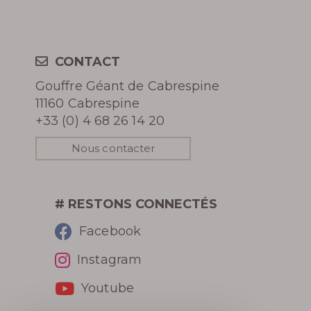
CONTACT
En apprendre
Gouffre Géant de Cabrespine
plus
11160 Cabrespine
+33 (0) 4 68 26 14 20
Nous contacter
HISTOIRE DU GOUFFRE
# RESTONS CONNECTÉS
GÉANT DE CABRESPINE
Facebook
PHOTOS DU GOUFFRE
Instagram
Youtube
REVUE DE PRESSE