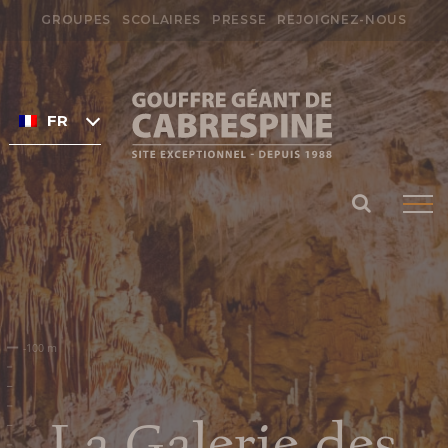
Passer
GROUPES
SCOLAIRES
PRESSE
REJOIGNEZ-NOUS
au
Rechercher:
contenu
FRANÇAIS
Préparer ma
visite
HORAIRES DU GOUFFRE DE
La Galerie des