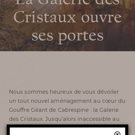
CABRESPINE
Cristaux ouvre
TARIFS ET BILLETTERIE EN
ses portes
LIGNE
PLAN ET ACCÈS AU
GOUFFRE
SERVICES ET BOUTIQUE
Nous sommes heureux de vous dévoiler
FOIRE AUX QUESTIONS
un tout nouvel aménagement au cœur du
Gouffre Géant de Cabrespine : la Galerie
AUTOUR DU GOUFFRE
des Cristaux. Jusqu’alors inaccessible au
public, cette galerie révèle l’un des lieux