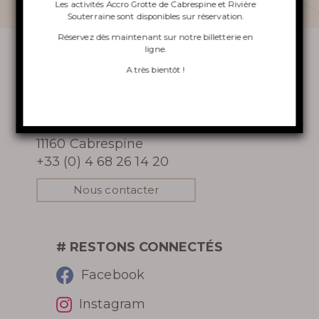
Les activités Accro Grotte de Cabrespine et Rivière
Souterraine sont disponibles sur réservation.
ACCRO GROTTE DE
Réservez dès maintenant sur notre
billetterie en
ligne
.
CABRESPINE
A très bientôt !
CONTACT
LA RIVIÈRE SOUTERRAINE
Gouffre Géant de Cabrespine
LA TOURNÉE INSOLITE
11160 Cabrespine
+33 (0) 4 68 26 14 20
VINOSPÉLÉOLOGIE
Nous contacter
En apprendre
# RESTONS CONNECTÉS
Facebook
plus
Instagram