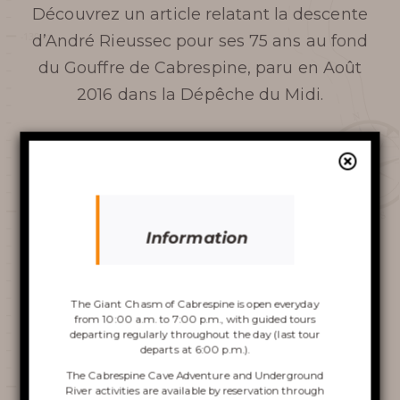
Découvrez un article relatant la descente
COME TO THE CHASM
d’André Rieussec pour ses 75 ans au fond
du Gouffre de Cabrespine, paru en Août
SERVICES AND SHOP
2016 dans la Dépêche du Midi.
FAQ
“André Rieussec fait partie des premières
personnes à avoir découvert le Gouffre
AROUND THE CHASM
Géant de Cabrespine.”
Information
Discover the
Chasm
The Giant Chasm of Cabrespine is open everyday
from 10:00 a.m. to 7:00 p.m., with guided tours
departing regularly throughout the day (last tour
departs at 6:00 p.m.).
The Cabrespine Cave Adventure and Underground
River activities are available by reservation through