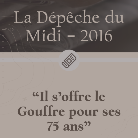
La Dépêche du
Midi – 2016
Prepare my
visit
“Il s’offre le
DATES AND OPENING
Gouffre pour ses
HOURS
75 ans”
PRICES / TICKETING