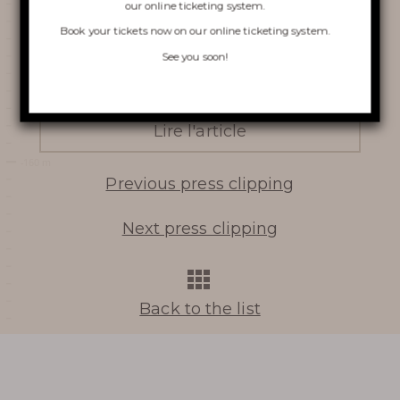
our online ticketing system.
VISIT OF THE CHASM
Book your tickets now on
our online ticketing system
.
CABRESPINE’S ACCRO
See you soon!
CAVE
Lire l'article
THE UNDERGROUND RIVER
Previous press clipping
Next press clipping
Learn more
Back to the list
HISTORY
PHOTOGRAPHIC LIBRARY