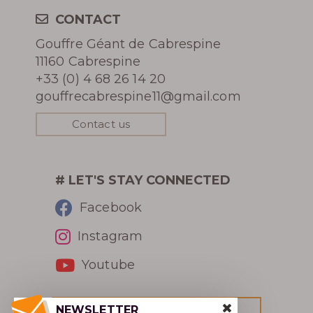
CONTACT
PRESS REVIEW
Gouffre Géant de Cabrespine
AWARDS
11160 Cabrespine
+33 (0) 4 68 26 14 20
gouffrecabrespine11@gmail.com
Contact us
BOOK MY TICKET
# LET'S STAY CONNECTED
Facebook
Instagram
Youtube
NEWSLETTER