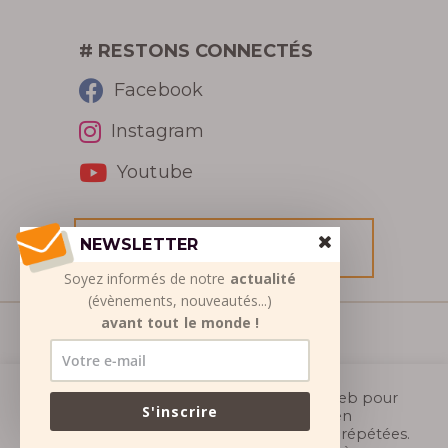
PHOTOS DU GOUFFRE
# RESTONS CONNECTÉS
REVUE DE PRESSE
Facebook
RÉCOMPENSES /
Instagram
DISTINCTIONS
Youtube
NEWSLETTER
RÉSERVER
Soyez informés de notre
actualité
(évènements, nouveautés...)
RÉSERVER
avant tout le monde !
© SETSN 2026
Mentions légales
|
Conditions générales de
Nous utilisons des cookies sur notre site web pour
S'inscrire
vous offrir l'expérience la plus pertinente en
ventes
|
Protection des données personnelles
|
mémorisant vos préférences et vos visites répétées.