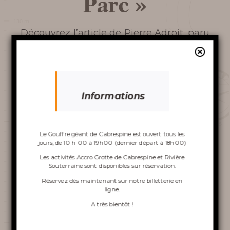
Parc »
AUTOUR DU GOUFFRE
Découvrez l’article de Pierre Adroit, paru
en Août 2020 dans la Dépêche du Midi.
Découvrir le
gouffre
Informations
Le Gouffre géant de Cabrespine est ouvert tous les
jours, de 10 h 00 à 19h00 (dernier départ à 18h00)
VISITE DU GOUFFRE
Les activités Accro Grotte de Cabrespine et Rivière
Souterraine sont disponibles sur réservation.
ACCRO GROTTE DE
Réservez dès maintenant sur notre
billetterie en
ligne
.
CABRESPINE
A très bientôt !
Lire l'article
LA RIVIÈRE SOUTERRAINE