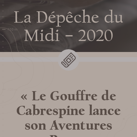
La Dépêche du
HORAIRES DU GOUFFRE DE
Midi – 2020
CABRESPINE
TARIFS ET BILLETTERIE EN
LIGNE
PLAN ET ACCÈS AU
« Le Gouffre de
GOUFFRE
Cabrespine lance
SERVICES ET BOUTIQUE
son Aventures
FOIRE AUX QUESTIONS