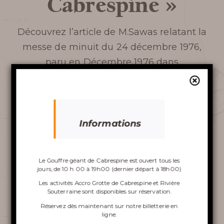
Cabrespine »
FOIRE AUX QUESTIONS
Découvrez l’article de M.Sawas relatant la
AUTOUR DU GOUFFRE
messe de minuit du 24 décembre 1976,
paru en Décembre 1976 dans
l’Indépendant.
Découvrir le
gouffre
Informations
Le Gouffre géant de Cabrespine est ouvert tous les
jours, de 10 h 00 à 19h00 (dernier départ à 18h00)
VISITE DU GOUFFRE
Les activités Accro Grotte de Cabrespine et Rivière
Souterraine sont disponibles sur réservation.
ACCRO GROTTE DE
Réservez dès maintenant sur notre
billetterie en
ligne
.