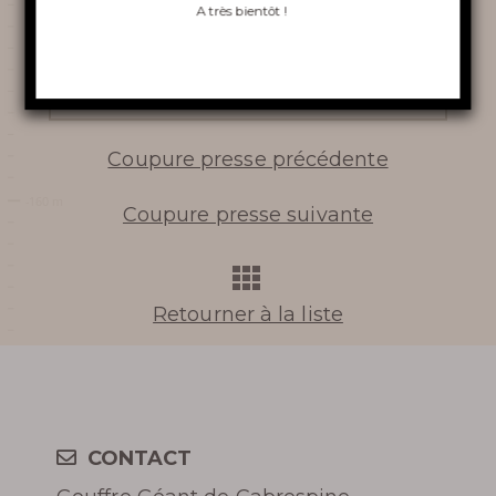
CABRESPINE
A très bientôt !
LA RIVIÈRE SOUTERRAINE
Lire l'article
LA TOURNÉE INSOLITE
Coupure presse précédente
VINOSPÉLÉOLOGIE
Coupure presse suivante
En apprendre
Retourner à la liste
plus
CONTACT
HISTOIRE DU GOUFFRE