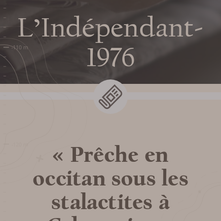
visite
L’Indépendant-
1976
HORAIRES DU GOUFFRE DE
CABRESPINE
TARIFS ET BILLETTERIE EN
LIGNE
« Prêche en
PLAN ET ACCÈS AU
occitan sous les
GOUFFRE
stalactites à
SERVICES ET BOUTIQUE