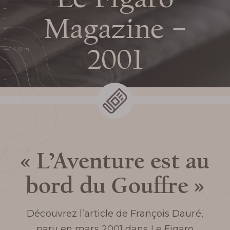
HORAIRES DU GOUFFRE DE
Magazine –
CABRESPINE
2001
TARIFS ET BILLETTERIE EN
LIGNE
PLAN ET ACCÈS AU
GOUFFRE
« L’Aventure est au
SERVICES ET BOUTIQUE
bord du Gouffre »
FOIRE AUX QUESTIONS
Découvrez l’article de François Dauré,
AUTOUR DU GOUFFRE
paru en mars 2001 dans Le Figaro