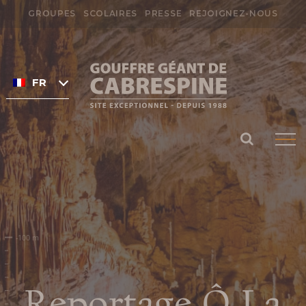
Passer
GROUPES
SCOLAIRES
PRESSE
REJOIGNEZ-NOUS
au
Rechercher:
contenu
FRANÇAIS
Préparer ma
visite
HORAIRES DU GOUFFRE DE
CABRESPINE
TARIFS ET BILLETTERIE EN
Reportage Ô La