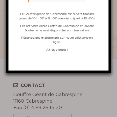
visite. Accompagnée de Philippe
CLERGUE, directeur, elle a testé les
Le Gouffre géant de Cabrespine est ouvert tous les
activités de l’Aventures Parc et plus
jours, de 10 h 00 à 19h00 (dernier départ à 18h00)
VISITE DU GOUFFRE
particulièrement l’Accro Grotte de
Les activités Accro Grotte de Cabrespine et Rivière
Souterraine sont disponibles sur réservation.
Cabrespine, avant de déguster un freginat
ACCRO GROTTE DE
Réservez dès maintenant sur notre
billetterie en
et une bouteille d’Enfort vieillie dans le
ligne
.
Gouffre de Cabrespine !
CABRESPINE
A très bientôt !
LA RIVIÈRE SOUTERRAINE
LA TOURNÉE INSOLITE
CONTACT
VINOSPÉLÉOLOGIE
Gouffre Géant de Cabrespine
11160 Cabrespine
+33 (0) 4 68 26 14 20