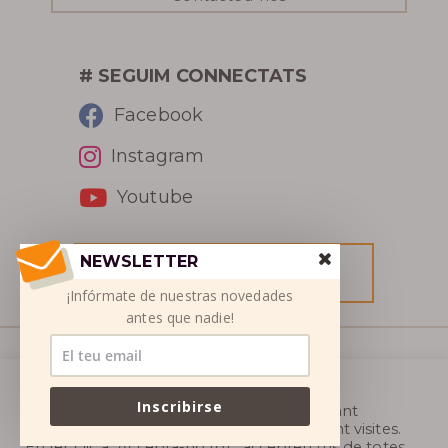
# SEGUIM CONNECTATS
Facebook
Instagram
Youtube
NEWSLETTER
RESERVA
¡Infórmate de nuestras novedades
antes que nadie!
© SETSN 2026
Utilitzem cookies al nostre lloc web per
Inscribirse
proporcionar-vos l’experiència més rellevant
Legal
|
Termes i Condicions de Venda
|
Protecció
recordant les vostres preferències i repetint visites.
En fer clic a "Accepta-ho tot", accepteu l'ús de totes