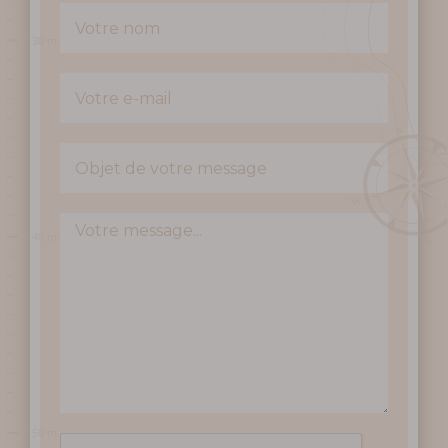
Preparar meva
visita
DATES I HORARIS
PREUS / TAQUILLA
VENIR A L’AVENC
SERVEIS I BOTIGA