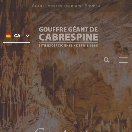
Skip
Grups
Visites escolars
Premsa
to
Search
content
for:
CATALÀ