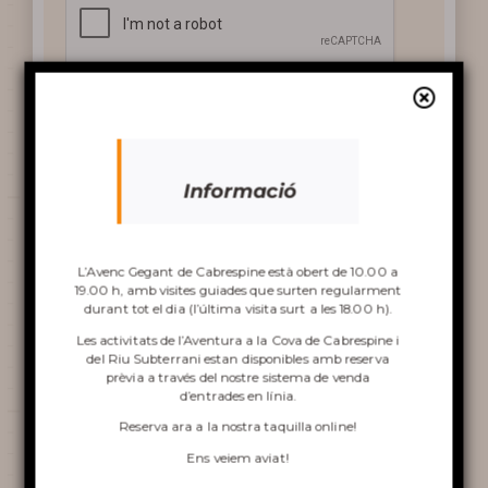
PREGUNTES MÉS
FREQÜENTS
AL VOLTANT DE L’AVENC
Informació
Descobriu
Adreça
L’Avenc Gegant de Cabrespine està obert de 10.00 a
l’avenc
19.00 h, amb visites guiades que surten regularment
durant tot el dia (l’última visita surt a les 18.00 h).
Gouffre Géant de Cabrespine
Les activitats de l’Aventura a la Cova de Cabrespine i
del Riu Subterrani estan disponibles amb reserva
11160 Cabrespine
prèvia a través del nostre sistema de venda
d’entrades en línia.
VISITA A L’AVENC
Reserva ara a
la nostra taquilla online
!
ESCALADA A LA COVA DE
Ens veiem aviat!
CABRESPINA