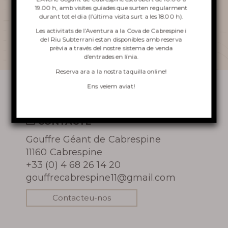
l’avenc
19.00 h, amb visites guiades que surten regularment
So far admin_cabrespine has
durant tot el dia (l’última visita surt a les 18.00 h).
created 3 blog entries.
Les activitats de l’Aventura a la Cova de Cabrespine i
del Riu Subterrani estan disponibles amb reserva
prèvia a través del nostre sistema de venda
d’entrades en línia.
VISITA A L’AVENC
Reserva ara a
la nostra taquilla online
!
ESCALADA A LA COVA DE
Ens veiem aviat!
CABRESPINA
EL RIU SUBTERRANI
CONTACTE
Gouffre Géant de Cabrespine
11160 Cabrespine
Més
+33 (0) 4 68 26 14 20
gouffrecabrespine11@gmail.com
informació
Contacteu-nos