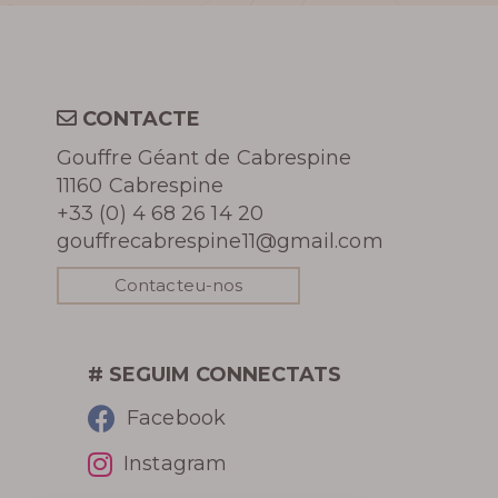
Més
informació
CONTACTE
Gouffre Géant de Cabrespine
11160 Cabrespine
HISTÒRIA
+33 (0) 4 68 26 14 20
gouffrecabrespine11@gmail.com
FOTOTECA
Contacteu-nos
REVISIÓ DE PREMSA
# SEGUIM CONNECTATS
RECOMPENSES
Facebook
Instagram