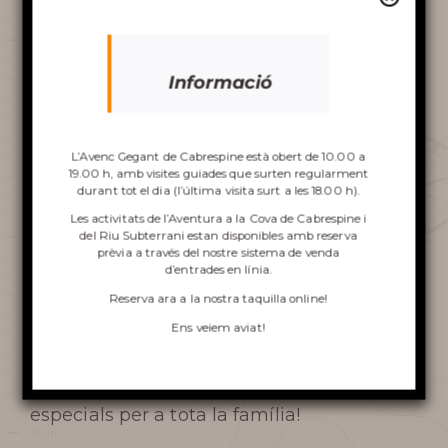
AL VOLTANT DE L’AVENC
Els
dies 6 i 7 de juny
, gaudiu d’aquestes
activitats a
preu reduït
.
Informació
Promoció vàlida de l’
1 al 7 de juny
.
Descobriu
A més:
L’Avenc Gegant de Cabrespine està obert de 10.00 a
l’avenc
19.00 h, amb visites guiades que surten regularment
Imant de regal
per als visitants que
durant tot el dia (l’última visita surt a les 18.00 h).
facin la
Visita Clàssica
.
Les activitats de l’Aventura a la Cova de Cabrespine i
del Riu Subterrani estan disponibles amb reserva
Passaport de les Coves
per als
prèvia a través del nostre sistema de venda
d’entrades en línia.
infants de
5 a 12 anys
que participin
VISITA A L’AVENC
Reserva ara a
la nostra taquilla online
!
en la
Visita Clàssica
.
ESCALADA A LA COVA DE
Ens veiem aviat!
CABRESPINA
Veniu a descobrir les meravelles del món
EL RIU SUBTERRANI
subterrani i aprofiteu aquestes ofertes
especials per a tota la família!