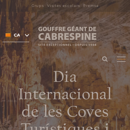
Skip
Grups
Visites escolars
Premsa
to
Search
content
for:
CATALÀ
Dia
Internacional
de les Coves
Turístiques i