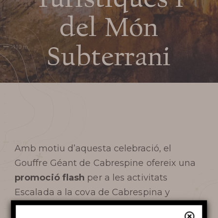
Preparar meva
del Món
visita
Subterrani
DATES I HORARIS
PREUS / TAQUILLA
VENIR A L’AVENC
Amb motiu d’aquesta celebració, el
SERVEIS I BOTIGA
Gouffre Géant de Cabrespine
ofereix una
PREGUNTES MÉS
promoció flash
per a les activitats
Escalada a la cova de Cabrespina y
FREQÜENTS
El riu subterrani