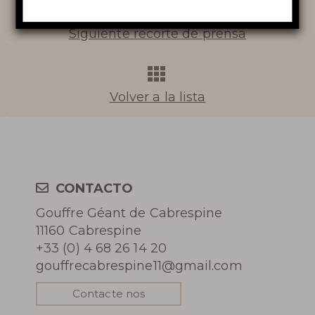
CABRESPINE
Siguiente recorte de prensa
EL RÍO SUBTERRÁNEO
Volver a la lista
Aprende más
CONTACTO
HISTORIA
Gouffre Géant de Cabrespine
11160 Cabrespine
BIBLIOTECA DE FOTOS
+33 (0) 4 68 26 14 20
gouffrecabrespine11@gmail.com
REVISTA DE PRENSA
Contacte nos
RECOMPENSAS