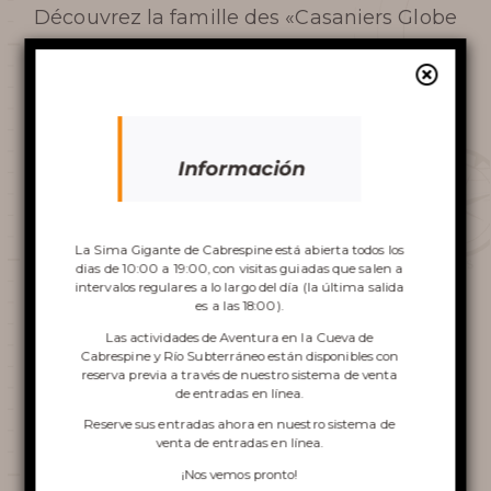
Découvrez la famille des «Casaniers Globe
FRECUENTES
Trotteurs» qui nous a rendu visite à
l’occasion de l’émission La folie du
ALREDEDOR DE LA SIMA
Camping Car en mai 2024 sur C8.
Información
Reproductor
de
Descubre la
vídeo
La Sima Gigante de Cabrespine está abierta todos los
Sima
dias de 10:00 a 19:00, con visitas guiadas que salen a
intervalos regulares a lo largo del día (la última salida
es a las 18:00).
Las actividades de Aventura en la Cueva de
Cabrespine y Río Subterráneo están disponibles con
reserva previa a través de nuestro sistema de venta
VISITA LA SIMA
00:00
00:00
de entradas en línea.
Reserve sus entradas ahora en nuestro sistema de
1.
C8 - LA FOLIE DU CAMPING-Saison 3 Episode 2 23052024
5:09
ACCRO CUEVA DE
venta de entradas en línea.
¡Nos vemos pronto!
Recorte de prensa anterior