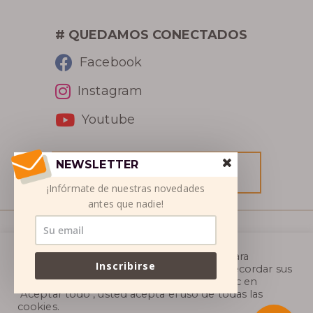
# QUEDAMOS CONECTADOS
Facebook
RESERVA
Instagram
Youtube
NEWSLETTER
RESERVA
¡Infórmate de nuestras novedades
antes que nadie!
© SETSN 2026
Utilizamos cookies en nuestro sitio web para
Inscribirse
ofrecerle la experiencia más relevante al recordar sus
Menciones Legales
|
Condiciones de
preferencias y visitas repetidas. Al hacer clic en
"Aceptar todo", usted acepta el uso de todas las
Venta
|
Protección de Datos Personales
|
Socios
cookies.