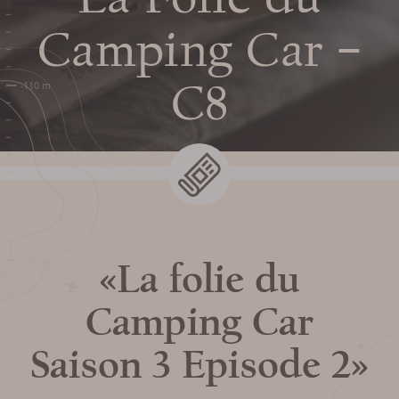
Camping Car –
Preparar mi
C8
visita
FECHAS Y HORARIOS
TARIFAS / TAQUILLA
«La folie du
VENIR A LA SIMA
Camping Car
SERVICIOS Y TIENDA
Saison 3 Episode 2»
PREGUNTAS MÁS